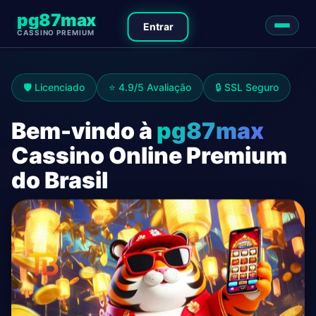
pg87max
Entrar
CASSINO PREMIUM
🛡️ Licenciado
⭐ 4.9/5 Avaliação
🔒 SSL Seguro
Bem-vindo à
pg87max
Cassino Online Premium
do Brasil