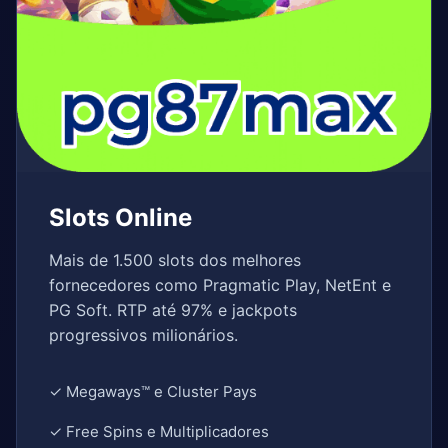
Slots Online
Mais de 1.500 slots dos melhores
fornecedores como Pragmatic Play, NetEnt e
PG Soft. RTP até 97% e jackpots
progressivos milionários.
✓ Megaways™ e Cluster Pays
✓ Free Spins e Multiplicadores