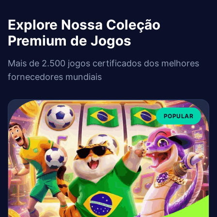
Explore Nossa Coleção
Premium de Jogos
Mais de 2.500 jogos certificados dos melhores
fornecedores mundiais
POPULAR