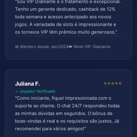
"Sou VIP Diamante e o tratamento é excepcional.
Tenho um gerente dedicado, cashback de 12%
toda semana e acesso antecipado aos novos
jogos. A variedade de slots é impressionante e
os torneios VIP têm prêmios muito generosos."
📅 Membro desde Jan/2024
👑 Nível VIP: Diamante
⭐⭐⭐⭐⭐
Juliana F.
✓ Jogador Verificado
"Como iniciante, fiquei impressionada com o
suporte ao cliente. O chat 24/7 respondeu todas
as minhas dúvidas em segundos. O bônus de
boas-vindas é real e os requisitos são justos. Já
recomendei para vários amigos!"