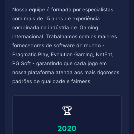
Nossa equipe é formada por especialistas
com mais de 15 anos de experiência
combinada na indústria de iGaming
internacional. Trabalhamos com os maiores
fornecedores de software do mundo -
Pragmatic Play, Evolution Gaming, NetEnt,
PG Soft - garantindo que cada jogo em
nossa plataforma atenda aos mais rigorosos
padrões de qualidade e fairness.
🏆
2020