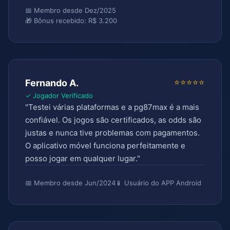
📅 Membro desde Dez/2025
🎁 Bônus recebido: R$ 3.200
⭐⭐⭐⭐⭐
Fernando A.
✓ Jogador Verificado
"Testei várias plataformas e a pg87max é a mais
confiável. Os jogos são certificados, as odds são
justas e nunca tive problemas com pagamentos.
O aplicativo móvel funciona perfeitamente e
posso jogar em qualquer lugar."
📅 Membro desde Jun/2024
📱 Usuário do APP Android