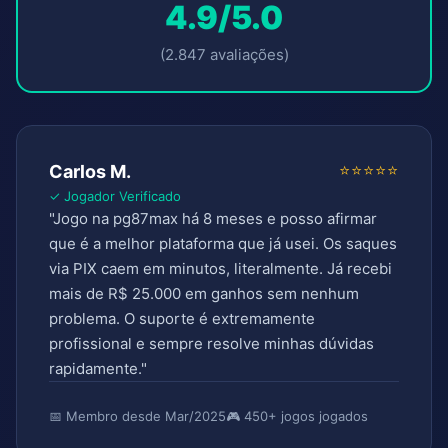
4.9/5.0
(2.847 avaliações)
⭐⭐⭐⭐⭐
Carlos M.
✓ Jogador Verificado
"Jogo na pg87max há 8 meses e posso afirmar
que é a melhor plataforma que já usei. Os saques
via PIX caem em minutos, literalmente. Já recebi
mais de R$ 25.000 em ganhos sem nenhum
problema. O suporte é extremamente
profissional e sempre resolve minhas dúvidas
rapidamente."
📅 Membro desde Mar/2025
🎮 450+ jogos jogados